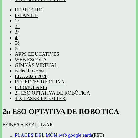
REPTE GR11
INFANTIL
1r
2n
3r
4t
5è
6è
APPS EDUCATIVES
WEB ESCOLA
GIMNÀS VIRTUAL
webs IE Gornal
EDC 2025-2028
RECEPTES DE CUINA
FORMULARIS
2n ESO OPTATIVA DE ROBÒTICA
3D, LÀSER I PLOTTER
2n ESO OPTATIVA DE ROBÒTICA
FEINES A REALITZAR
PLACES DEL MÓN,
web google earth
(FET)