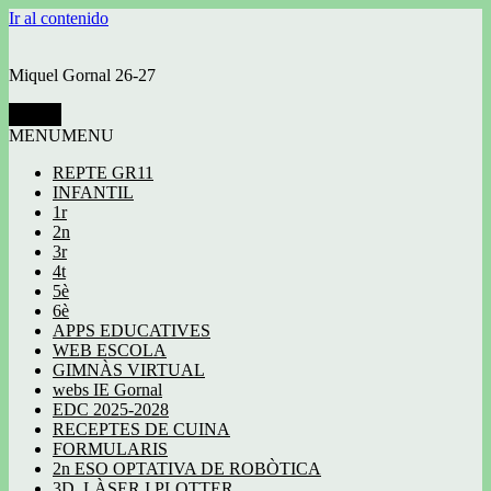
Ir al contenido
Miquel Gornal 26-27
Menú
MENU
MENU
REPTE GR11
INFANTIL
1r
2n
3r
4t
5è
6è
APPS EDUCATIVES
WEB ESCOLA
GIMNÀS VIRTUAL
webs IE Gornal
EDC 2025-2028
RECEPTES DE CUINA
FORMULARIS
2n ESO OPTATIVA DE ROBÒTICA
3D, LÀSER I PLOTTER