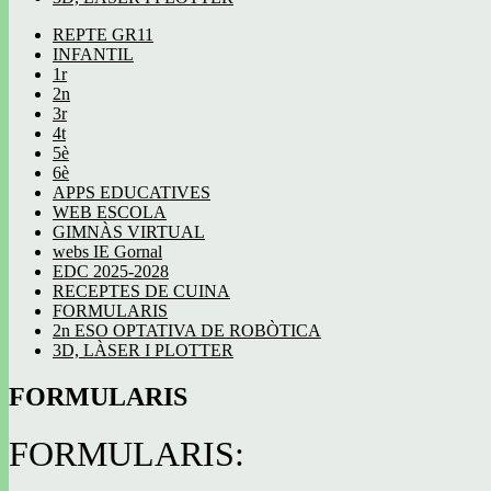
REPTE GR11
INFANTIL
1r
2n
3r
4t
5è
6è
APPS EDUCATIVES
WEB ESCOLA
GIMNÀS VIRTUAL
webs IE Gornal
EDC 2025-2028
RECEPTES DE CUINA
FORMULARIS
2n ESO OPTATIVA DE ROBÒTICA
3D, LÀSER I PLOTTER
FORMULARIS
FORMULARIS: