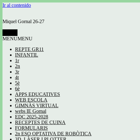
Ir al contenido
Miquel Gornal 26-27
Menú
MENU
MENU
REPTE GR11
INFANTIL
1r
2n
3r
4t
5è
6è
APPS EDUCATIVES
WEB ESCOLA
GIMNÀS VIRTUAL
webs IE Gornal
EDC 2025-2028
RECEPTES DE CUINA
FORMULARIS
2n ESO OPTATIVA DE ROBÒTICA
3D, LÀSER I PLOTTER